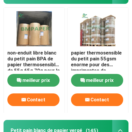
non-enduit libre blanc
papier thermosensible
du petit pain BPA de
du petit pain 55gsm
papier thermosensible
enorme pour des
de 55g 65g 70g pour le
imprimantes de
disque
position 565mm x
meilleur prix
meilleur prix
6000m
Contact
Contact
Petit pain blanc de papier vergé
(145)