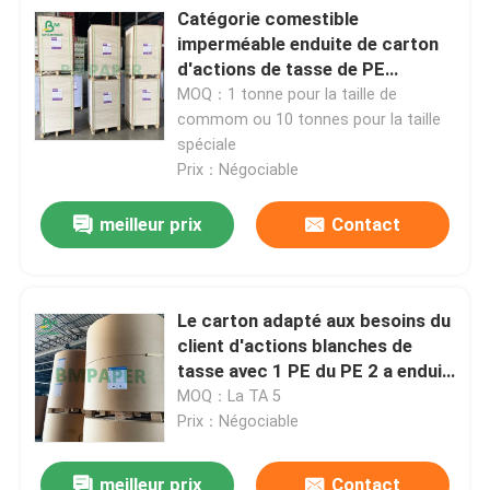
Catégorie comestible
imperméable enduite de carton
Visite d'usine
d'actions de tasse de PE
150gsm + 13gsm
MOQ：1 tonne pour la taille de
commom ou 10 tonnes pour la taille
Contrôle de la qualité
spéciale
Prix：Négociable
Contact
meilleur prix
Contact
nouvelles
Le carton adapté aux besoins du
Tous les cas
client d'actions blanches de
tasse avec 1 PE du PE 2 a enduit
non-enduit
MOQ：La TA 5
Papier NCR sans carbone
Prix：Négociable
Rouleau de papier thermique
meilleur prix
Contact