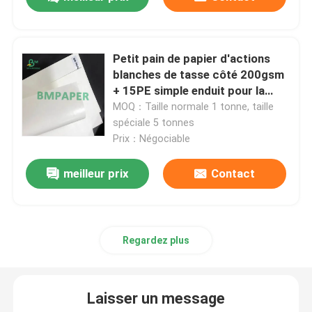
Petit pain blanc de papier vergé
Petit pain de papier d'actions
blanches de tasse côté 200gsm
Papier à dessin de DAO
+ 15PE simple enduit pour la
tasse de papier
MOQ：Taille normale 1 tonne, taille
spéciale 5 tonnes
Papier excentré non-enduit
Prix：Négociable
Carton d'actions de tasse
meilleur prix
Contact
Papier non-enduit de Woodfree
Regardez plus
Papier de boîte à nourriture
Laisser un message
Papier en soie de lustre