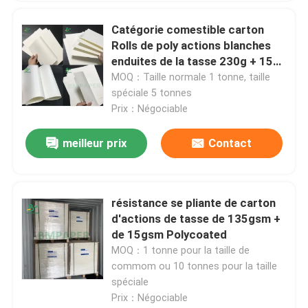
Catégorie comestible carton
Rolls de poly actions blanches
enduites de la tasse 230g + 15g
de 210/pour le papier de cuvette
MOQ：Taille normale 1 tonne, taille
de papier de tasse
spéciale 5 tonnes
Prix：Négociable
meilleur prix
Contact
résistance se pliante de carton
d'actions de tasse de 135gsm +
de 15gsm Polycoated
MOQ：1 tonne pour la taille de
commom ou 10 tonnes pour la taille
spéciale
Prix：Négociable