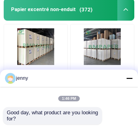
Papier excentré non-enduit
(372)
Conseil de Blanc mat
carton non-enduit
Papier non couché
d'absorbant de 0.4mm,
jenny
sans bois pour des
feuilles blanches
brochures de carte
imprimables de papier
d'affiche
de buvard
1:46 PM
meilleur prix
meilleur prix
Good day, what product are you looking 
for?
Contact
Contact