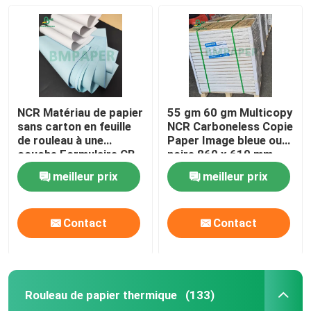
Feuilles de carton ondulé
Papier adhésif d'autocollant
NCR Matériau de papier
55 gm 60 gm Multicopy
Papier de MG emballage
sans carton en feuille
NCR Carboneless Copie
de rouleau à une
Paper Image bleue ou
couche Formulaire CB
noire 860 x 610 mm
Carton Bristol
CF CFB
meilleur prix
meilleur prix
Petit pain de papier de papier journal
Contact
Contact
Rouleau de papier thermique
(133)