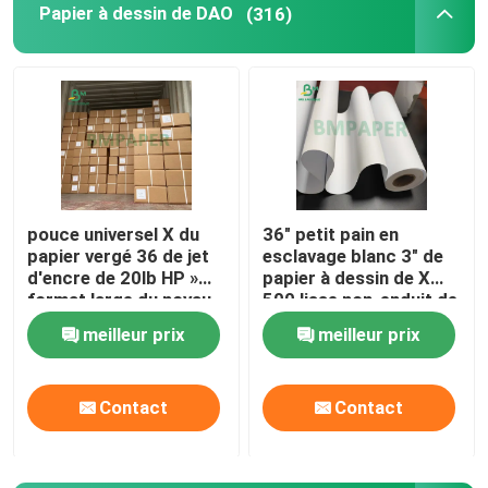
Papier à dessin de DAO
(316)
pouce universel X du
36" petit pain en
papier vergé 36 de jet
esclavage blanc 3" de
d'encre de 20lb HP »
papier à dessin de X
format large du noyau
500 lisse non-enduit de
150 pi2
noyau
meilleur prix
meilleur prix
Contact
Contact